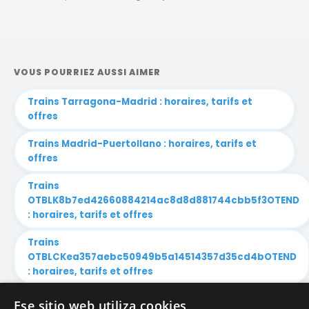
VOUS POURRIEZ AUSSI AIMER
Trains Tarragona-Madrid : horaires, tarifs et
offres
Trains Madrid-Puertollano : horaires, tarifs et
offres
Trains
OTBLK8b7ed42660884214ac8d8d881744cbb5f3OTEND
: horaires, tarifs et offres
Trains
OTBLCKea357aebc50949b5a14514357d35cd4bOTEND
: horaires, tarifs et offres
OTBLK1f9949bde5944a628813026feadeefec
Ese sitio web utiliza cookies