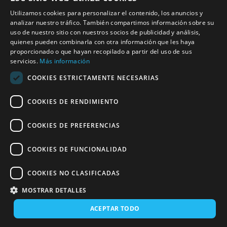
Trains OTEND : horaires, tarifs et offres
Utilizamos cookies para personalizar el contenido, los anuncios y
analizar nuestro tráfico. También compartimos información sobre su
Trains Madrid-Granada : horaires, tarifs et offres
uso de nuestro sitio con nuestros socios de publicidad y análisis,
quienes pueden combinarla con otra información que les haya
Trains Barcelona-Tarragona : horaires, tarifs et
proporcionado o que hayan recopilado a partir del uso de sus
offres
servicios.
Más información
Trains Lleida-Tarragona : horaires, tarifs et offres
COOKIES ESTRICTAMENTE NECESARIAS
Trains pour Tarragona
COOKIES DE RENDIMIENTO
COOKIES DE PREFERENCIAS
Dernière mise à jour : 28/04/2026
COOKIES DE FUNCIONALIDAD
COOKIES NO CLASIFICADAS
This page is also available in English.
MOSTRAR DETALLES
Switch to English
ACEPTAR TODO
Stay in Spanish