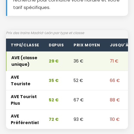
tarif spécifiques.
Prix ​​des trains Madrid-León par type et classe
TYPE/CLASSE
DEPUIS
PRIX ​​MOYEN
JUSQU'À
AVE (classe
29 €
36 €
71 €
unique)
AVE
35 €
52 €
66 €
Touriste
AVE Tourist
52 €
67 €
88 €
Plus
AVE
72 €
93 €
110 €
Préférentiel