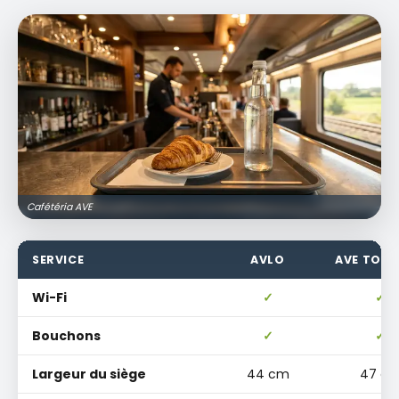
Cafétéria AVE
SERVICE
AVLO
AVE TOUR
Wi-Fi
✓
✓
Bouchons
✓
✓
Largeur du siège
44 cm
47 c