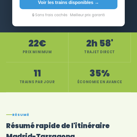
Voir les trains disponibles →
🔒 Sans frais cachés · Meilleur prix garanti
22€
2h 58'
PRIX MINIMUM
TRAJET DIRECT
11
35%
TRAINS PAR JOUR
ÉCONOMIE EN AVANCE
RÉSUMÉ
Résumé rapide de l'itinéraire
Madrid-Tarragona