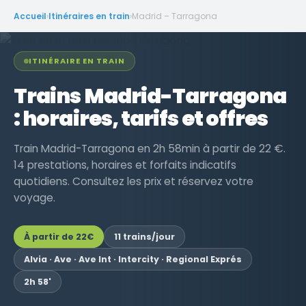
Accueil
›
Itinéraires en train
›
Madrid – Tarragona
ITINÉRAIRE EN TRAIN
Trains Madrid-Tarragona
: horaires, tarifs et offres
Train Madrid-Tarragona en 2h 58min à partir de 22 €.
14 prestations, horaires et forfaits indicatifs
quotidiens. Consultez les prix et réservez votre
voyage.
À partir de
22€
11 trains/jour
Alvia · Ave · Ave Int · Intercity · Regional Exprés
2h 58'