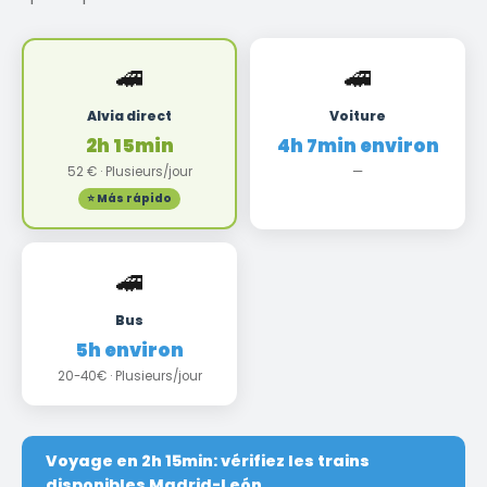
🚄
🚄
Alvia direct
Voiture
2h 15min
4h 7min environ
52 € · Plusieurs/jour
—
⭐ Más rápido
🚄
Bus
5h environ
20-40€ · Plusieurs/jour
Voyage en 2h 15min: vérifiez les trains
disponibles Madrid-León