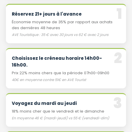
Réservez 21+ jours à l'avance
Économie moyenne de 35% par rapport aux achats
des dernières 48 heures
AVE Touristique : 35 € avec 30 jours vs 62 € avec 2 jours
Choisissez le créneau horaire 14h00-
16h00.
Prix ​​22% moins chers que la période 07h00-09h00
40€ en moyenne contre 51€ en AVE Tourist
Voyagez du mardi au jeudi
18% moins cher que le vendredi et le dimanche
En moyenne 46 € (mardi-jeudi) vs 55 € (vendredi-dim)