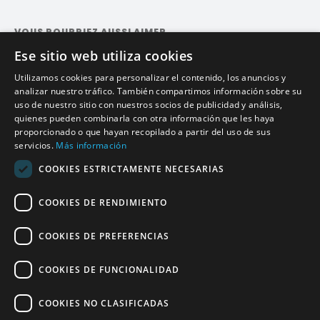
VOUS POURRIEZ AUSSI AIMER
Ese sitio web utiliza cookies
Trains Madrid-Valladolid : horaires, tarifs et offres
Utilizamos cookies para personalizar el contenido, los anuncios y
Trains Valladolid-León : horaires, tarifs et offres
analizar nuestro tráfico. También compartimos información sobre su
uso de nuestro sitio con nuestros socios de publicidad y análisis,
quienes pueden combinarla con otra información que les haya
Trains Puertollano-Madrid : horaires, tarifs et
proporcionado o que hayan recopilado a partir del uso de sus
offres
servicios.
Más información
Trains Gijón-Madrid : horaires, tarifs et offres
COOKIES ESTRICTAMENTE NECESARIAS
Trains Ourense-Madrid : horaires, tarifs et offres
COOKIES DE RENDIMIENTO
Trains Santander-Madrid : horaires, tarifs et
offres
COOKIES DE PREFERENCIAS
Trains Granada-Madrid : horaires, tarifs et offres
COOKIES DE FUNCIONALIDAD
Trains pour Madrid
COOKIES NO CLASIFICADAS