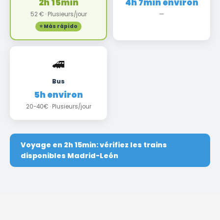
2h 15min
4h 7min environ
52 € · Plusieurs/jour
—
⭐ Más rápido
🚄
Bus
5h environ
20-40€ · Plusieurs/jour
Voyage en 2h 15min: vérifiez les trains
disponibles Madrid-León