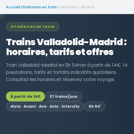
Accueil
›
Itinéraires en train
›
Valladolid – Madrid
ITINÉRAIRE EN TRAIN
Trains Valladolid-Madrid :
horaires, tarifs et offres
Train Valladolid-Madrid en 0h 54min à partir de 14€. 14
prestations, tarifs et forfaits indicatifs quotidiens.
Consultez les horaires et réservez votre voyage.
À partir de
14€
37 trains/jour
Alvia · Avant · Ave · Avlo · Intercity
0h 54'