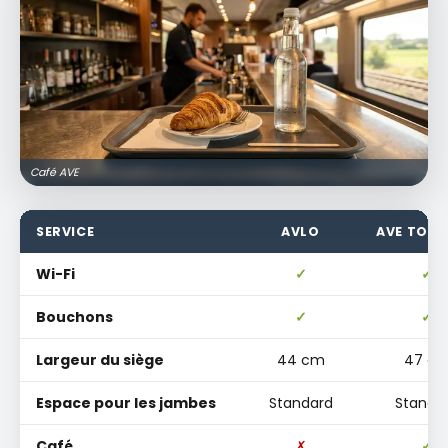
Café AVE
SERVICE
AVLO
AVE TOUR
Wi-Fi
✓
✓
Bouchons
✓
✓
Largeur du siège
44 cm
47 c
Espace pour les jambes
Standard
Standa
Café
✗
✓