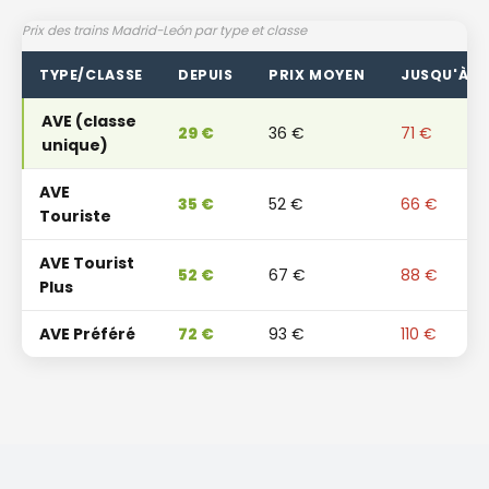
Prix ​​des trains Madrid-León par type et classe
TYPE/CLASSE
DEPUIS
PRIX ​​MOYEN
JUSQU'À
AVE (classe
29 €
36 €
71 €
unique)
AVE
35 €
52 €
66 €
Touriste
AVE Tourist
52 €
67 €
88 €
Plus
AVE Préféré
72 €
93 €
110 €