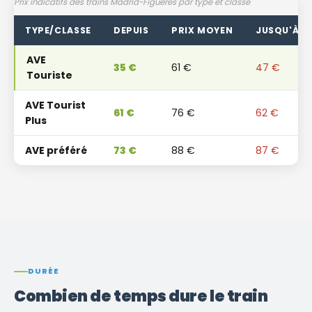
Prix ​​indicatifs des trains Madrid-Figueres par type et classe
TYPE/CLASSE
DEPUIS
PRIX ​​MOYEN
JUSQU'À
AVE
35 €
61 €
47 €
Touriste
AVE Tourist
61 €
76 €
62 €
Plus
AVE préféré
73 €
88 €
87 €
DURÉE
Combien de temps dure le train