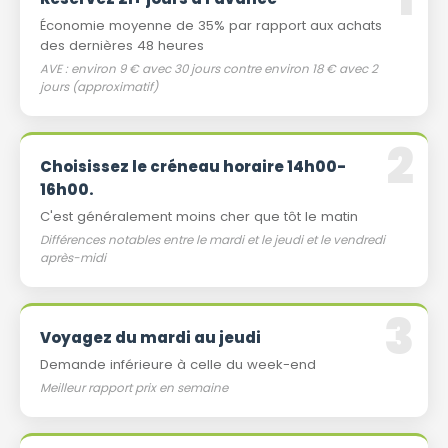
Économie moyenne de 35% par rapport aux achats
des dernières 48 heures
AVE : environ 9 € avec 30 jours contre environ 18 € avec 2
jours (approximatif)
Choisissez le créneau horaire 14h00-
16h00.
C'est généralement moins cher que tôt le matin
Différences notables entre le mardi et le jeudi et le vendredi
après-midi
Voyagez du mardi au jeudi
Demande inférieure à celle du week-end
Meilleur rapport prix en semaine