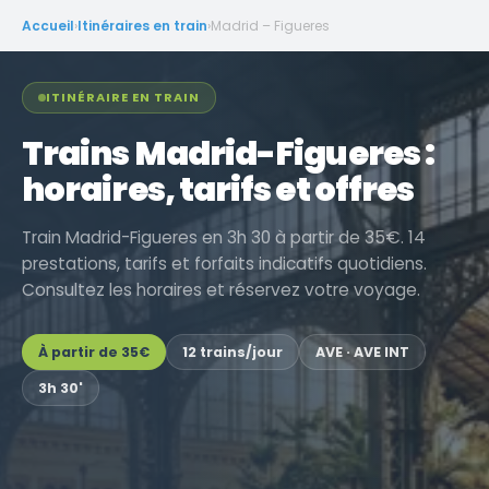
Accueil
›
Itinéraires en train
›
Madrid – Figueres
ITINÉRAIRE EN TRAIN
Trains Madrid-Figueres :
horaires, tarifs et offres
Train Madrid-Figueres en 3h 30 à partir de 35€. 14
prestations, tarifs et forfaits indicatifs quotidiens.
Consultez les horaires et réservez votre voyage.
À partir de
35€
12 trains/jour
AVE · AVE INT
3h 30'