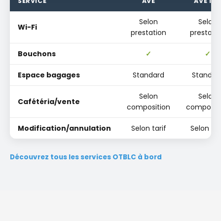
SERVICE
AVE
AVE IN
Selon
Selon
Wi-Fi
prestation
prestati
Bouchons
✓
✓
Espace bagages
Standard
Standar
Selon
Selon
Cafétéria/vente
composition
composit
Modification/annulation
Selon tarif
Selon tar
Découvrez tous les services OTBLC à bord